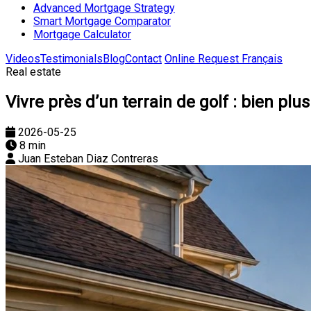
Advanced Mortgage Strategy
Smart Mortgage Comparator
Mortgage Calculator
Videos
Testimonials
Blog
Contact
Online Request
Français
Real estate
Vivre près d’un terrain de golf : bien pl
2026-05-25
8 min
Juan Esteban Diaz Contreras