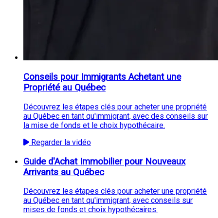
Conseils pour Immigrants Achetant une
Propriété au Québec
Découvrez les étapes clés pour acheter une propriété
au Québec en tant qu'immigrant, avec des conseils sur
la mise de fonds et le choix hypothécaire.
Regarder la vidéo
Guide d'Achat Immobilier pour Nouveaux
Arrivants au Québec
Découvrez les étapes clés pour acheter une propriété
au Québec en tant qu'immigrant, avec conseils sur
mises de fonds et choix hypothécaires.