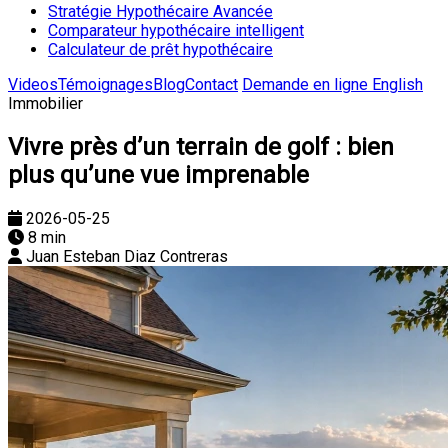
Stratégie Hypothécaire Avancée
Comparateur hypothécaire intelligent
Calculateur de prêt hypothécaire
Videos
Témoignages
Blog
Contact
Demande en ligne
English
Immobilier
Vivre près d’un terrain de golf : bien
plus qu’une vue imprenable
2026-05-25
8 min
Juan Esteban Diaz Contreras