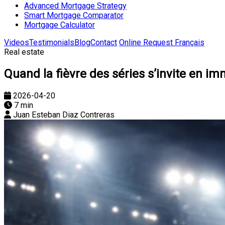
Advanced Mortgage Strategy
Smart Mortgage Comparator
Mortgage Calculator
Videos
Testimonials
Blog
Contact
Online Request
Français
Real estate
Quand la fièvre des séries s’invite en im
2026-04-20
7 min
Juan Esteban Diaz Contreras