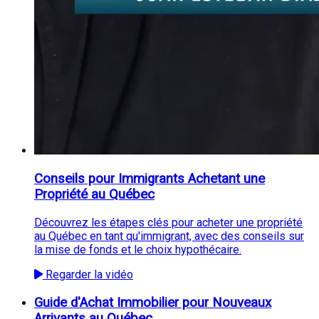
Conseils pour Immigrants Achetant une
Propriété au Québec
Découvrez les étapes clés pour acheter une propriété
au Québec en tant qu'immigrant, avec des conseils sur
la mise de fonds et le choix hypothécaire.
Regarder la vidéo
Guide d'Achat Immobilier pour Nouveaux
Arrivants au Québec