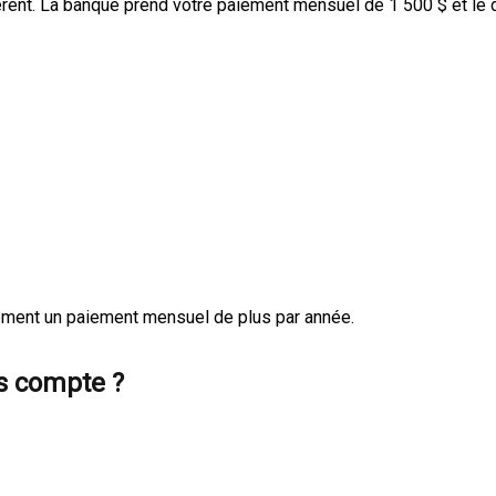
férent. La banque prend votre paiement mensuel de 1 500 $ et le
ement un paiement mensuel de plus par année.
s compte ?