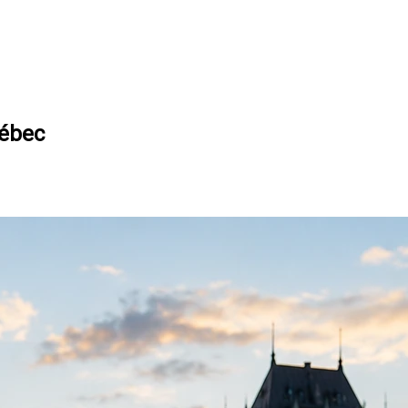
uébec