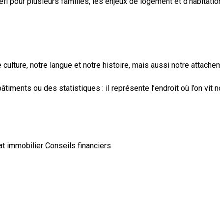
éfi pour plusieurs familles, les enjeux de logement et d’habitati
 culture, notre langue et notre histoire, mais aussi notre attac
iments ou des statistiques : il représente l’endroit où l’on vit no
at immobilier
Conseils financiers