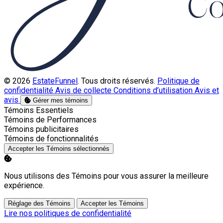
© 2026
EstateFunnel
. Tous droits réservés.
Politique de
confidentialité
Avis de collecte
Conditions d’utilisation
Avis et
avis
Gérer mes témoins
Activer
Témoins Essentiels
Activer
Témoins de Performances
Activer
Témoins publicitaires
Activer
Témoins de fonctionnalités
Accepter les Témoins sélectionnés
Nous utilisons des Témoins pour vous assurer la meilleure
expérience.
Réglage des Témoins
Accepter les Témoins
Lire nos politiques de confidentialité