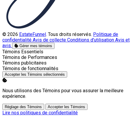
© 2026
EstateFunnel
. Tous droits réservés.
Politique de
confidentialité
Avis de collecte
Conditions d’utilisation
Avis et
avis
Gérer mes témoins
Activer
Témoins Essentiels
Activer
Témoins de Performances
Activer
Témoins publicitaires
Activer
Témoins de fonctionnalités
Accepter les Témoins sélectionnés
Nous utilisons des Témoins pour vous assurer la meilleure
expérience.
Réglage des Témoins
Accepter les Témoins
Lire nos politiques de confidentialité