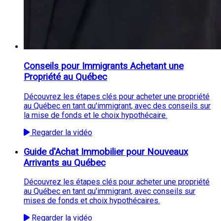
Conseils pour Immigrants Achetant une
Propriété au Québec
Découvrez les étapes clés pour acheter une propriété
au Québec en tant qu'immigrant, avec des conseils sur
la mise de fonds et le choix hypothécaire.
Regarder la vidéo
Guide d'Achat Immobilier pour Nouveaux
Arrivants au Québec
Découvrez les étapes clés pour acheter une propriété
au Québec en tant qu'immigrant, avec conseils sur
mises de fonds et choix hypothécaires.
Regarder la vidéo