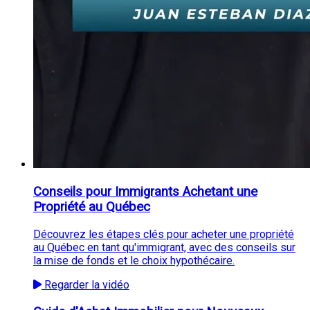
Conseils pour Immigrants Achetant une
Propriété au Québec
Découvrez les étapes clés pour acheter une propriété
au Québec en tant qu'immigrant, avec des conseils sur
la mise de fonds et le choix hypothécaire.
Regarder la vidéo