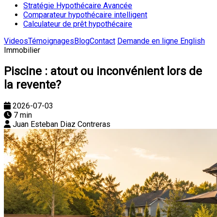
Stratégie Hypothécaire Avancée
Comparateur hypothécaire intelligent
Calculateur de prêt hypothécaire
Videos
Témoignages
Blog
Contact
Demande en ligne
English
Immobilier
Piscine : atout ou inconvénient lors de
la revente?
2026-07-03
7 min
Juan Esteban Diaz Contreras