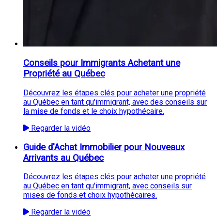
Conseils pour Immigrants Achetant une
Propriété au Québec
Découvrez les étapes clés pour acheter une propriété
au Québec en tant qu'immigrant, avec des conseils sur
la mise de fonds et le choix hypothécaire.
Regarder la vidéo
Guide d'Achat Immobilier pour Nouveaux
Arrivants au Québec
Découvrez les étapes clés pour acheter une propriété
au Québec en tant qu'immigrant, avec conseils sur
mises de fonds et choix hypothécaires.
Regarder la vidéo