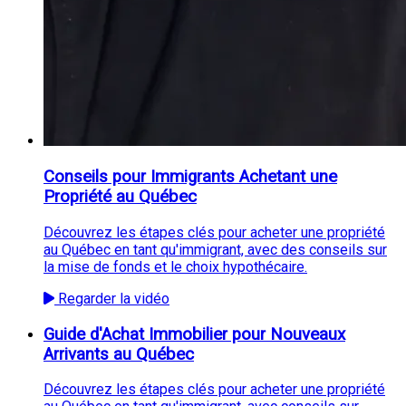
Conseils pour Immigrants Achetant une
Propriété au Québec
Découvrez les étapes clés pour acheter une propriété
au Québec en tant qu'immigrant, avec des conseils sur
la mise de fonds et le choix hypothécaire.
Regarder la vidéo
Guide d'Achat Immobilier pour Nouveaux
Arrivants au Québec
Découvrez les étapes clés pour acheter une propriété