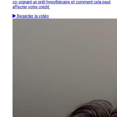
co-signant un prêt hypothécaire et comment cela peut
affecter votre crédit.
Regarder la vidéo